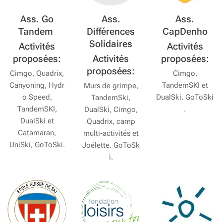
Ass. Go
Ass.
Ass.
Tandem
Différences
CapDenho
Solidaires
Activités
Activités
proposées:
Activités
proposées:
proposées:
Cimgo, Quadrix,
Cimgo,
Canyoning, Hydr
TandemSKI et
Murs de grimpe,
o Speed,
DualSki. GoToSki
TandemSki,
TandemSKI,
.
DualSki, Cimgo,
DualSki et
Quadrix, camp
Catamaran,
multi-activités et
UniSki, GoToSki.
Joëlette. GoToSk
i.