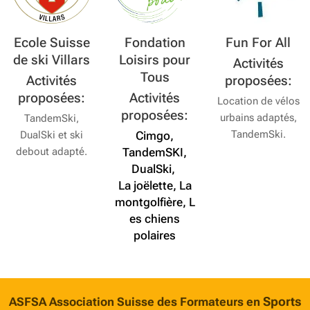
Ecole Suisse
Fondation
Fun For All
de ski Villars
Loisirs pour
Activités
Tous
Activités
proposées:
proposées:
Activités
Location de vélos
proposées:
urbains adaptés,
TandemSki,
TandemSki.
DualSki et ski
Cimgo,
debout adapté.
TandemSKI,
DualSki,
La joëlette, La
montgolfière, L
es chiens
polaires
Sports
ASFSA Association Suisse des Formateurs en